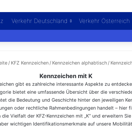
iz
Verkehr Deutschland
Verkehr Österreich
eite
/
KFZ Kennzeichen
/
Kennzeichen alphabtisch
/
Kennzeich
Kennzeichen mit K
zeichen gibt es zahlreiche interessante Aspekte zu entdec
gorie bietet eine umfassende Übersicht über die verschied
et die Bedeutung und Geschichte hinter den jeweiligen Ke
lungen oder rechtliche Rahmenbedingungen handelt – hier fi
n die Vielfalt der KFZ-Kennzeichen mit „K“ und erweitern Si
 aber wichtigen Identifikationsmerkmale auf unsere Mobilität