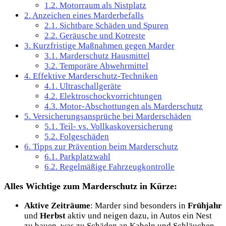
1.2.
Motorraum als Nistplatz
2.
Anzeichen eines Marderbefalls
2.1.
Sichtbare Schäden und Spuren
2.2.
Geräusche und Kotreste
3.
Kurzfristige Maßnahmen gegen Marder
3.1.
Marderschutz Hausmittel
3.2.
Temporäre Abwehrmittel
4.
Effektive Marderschutz-Techniken
4.1.
Ultraschallgeräte
4.2.
Elektroschockvorrichtungen
4.3.
Motor-Abschottungen als Marderschutz
5.
Versicherungsansprüche bei Marderschäden
5.1.
Teil- vs. Vollkaskoversicherung
5.2.
Folgeschäden
6.
Tipps zur Prävention beim Marderschutz
6.1.
Parkplatzwahl
6.2.
Regelmäßige Fahrzeugkontrolle
Alles Wichtige zum Marderschutz in Kürze:
Aktive Zeiträume
: Marder sind besonders in
Frühjahr
und
Herbst
aktiv und neigen dazu, in Autos ein Nest
zu bauen, was zu Schäden an Kabeln und Schläuchen