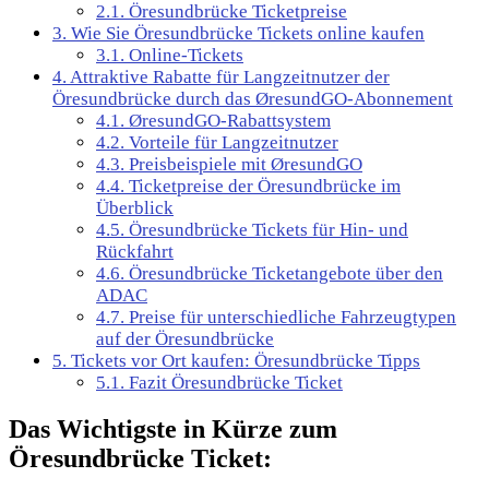
2.1.
Öresundbrücke Ticketpreise
3.
Wie Sie Öresundbrücke Tickets online kaufen
3.1.
Online-Tickets
4.
Attraktive Rabatte für Langzeitnutzer der
Öresundbrücke durch das ØresundGO-Abonnement
4.1.
ØresundGO-Rabattsystem
4.2.
Vorteile für Langzeitnutzer
4.3.
Preisbeispiele mit ØresundGO
4.4.
Ticketpreise der Öresundbrücke im
Überblick
4.5.
Öresundbrücke Tickets für Hin- und
Rückfahrt
4.6.
Öresundbrücke Ticketangebote über den
ADAC
4.7.
Preise für unterschiedliche Fahrzeugtypen
auf der Öresundbrücke
5.
Tickets vor Ort kaufen: Öresundbrücke Tipps
5.1.
Fazit Öresundbrücke Ticket
Das Wichtigste in Kürze zum
Öresundbrücke Ticket: