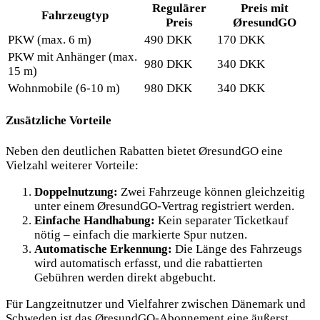
Regulärer
Preis mit
Fahrzeugtyp
Preis
ØresundGO
PKW (max. 6 m)
490 DKK
170 DKK
PKW mit Anhänger (max.
980 DKK
340 DKK
15 m)
Wohnmobile (6-10 m)
980 DKK
340 DKK
Zusätzliche Vorteile
Neben den deutlichen Rabatten bietet ØresundGO eine
Vielzahl weiterer Vorteile:
Doppelnutzung:
Zwei Fahrzeuge können gleichzeitig
unter einem ØresundGO-Vertrag registriert werden.
Einfache Handhabung:
Kein separater Ticketkauf
nötig – einfach die markierte Spur nutzen.
Automatische Erkennung:
Die Länge des Fahrzeugs
wird automatisch erfasst, und die rabattierten
Gebühren werden direkt abgebucht.
Für Langzeitnutzer und Vielfahrer zwischen Dänemark und
Schweden ist das ØresundGO-Abonnement eine äußerst