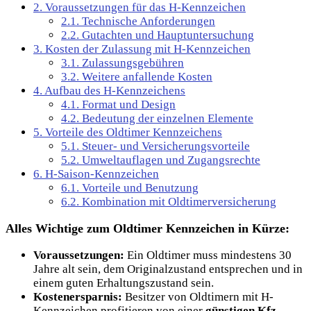
2.
Voraussetzungen für das H-Kennzeichen
2.1.
Technische Anforderungen
2.2.
Gutachten und Hauptuntersuchung
3.
Kosten der Zulassung mit H-Kennzeichen
3.1.
Zulassungsgebühren
3.2.
Weitere anfallende Kosten
4.
Aufbau des H-Kennzeichens
4.1.
Format und Design
4.2.
Bedeutung der einzelnen Elemente
5.
Vorteile des Oldtimer Kennzeichens
5.1.
Steuer- und Versicherungsvorteile
5.2.
Umweltauflagen und Zugangsrechte
6.
H-Saison-Kennzeichen
6.1.
Vorteile und Benutzung
6.2.
Kombination mit Oldtimerversicherung
Alles Wichtige zum Oldtimer Kennzeichen in Kürze:
Voraussetzungen:
Ein Oldtimer muss mindestens 30
Jahre alt sein, dem Originalzustand entsprechen und in
einem guten Erhaltungszustand sein.
Kostenersparnis:
Besitzer von Oldtimern mit H-
Kennzeichen profitieren von einer
günstigen Kfz-