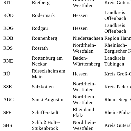
RIT
Rietberg
Kreis Güters
Westfalen
Landkreis
RÖD
Rödermark
Hessen
Offenbach
Landkreis
ROG
Rodgau
Hessen
Offenbach
ROB
Ronnenberg
Niedersachsen
Region Han
Nordrhein-
Rheinisch-
RÖS
Rösrath
Westfalen
Bergischer K
Rottenburg am
Baden-
Landkreis
RNE
Neckar
Württemberg
Tübingen
Rüsselsheim am
RÜ
Hessen
Kreis Groß-
Main
Nordrhein-
SZK
Salzkotten
Kreis Pader
Westfalen
Nordrhein-
AUG
Sankt Augustin
Rhein-Sieg-
Westfalen
Rheinland-
SFF
Schifferstadt
Rhein-Pfalz-
Pfalz
Schloß Holte-
Nordrhein-
SHS
Kreis Güters
Stukenbrock
Westfalen