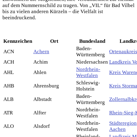
auf dem Nummernschild zu tragen. Von „VIL“ für Bad Vilbel
bis zu vielen anderen Kürzeln – die Vielfalt ist
beeindruckend.
Kennzeichen
Ort
Bundesland
Landkr
Baden-
ACN
Achern
Ortenaukrei
Württemberg
ACH
Achim
Niedersachsen
Landkreis V
Nordrhein-
AHL
Ahlen
Kreis Waren
Westfalen
Schleswig-
AHB
Ahrensburg
Kreis Storm
Holstein
Baden-
ALB
Albstadt
Zollernalbkr
Württemberg
Nordrhein-
ATR
Alfter
Rhein-Sieg-
Westfalen
Nordrhein-
Städteregion
ALO
Alsdorf
Westfalen
Aachen
Rheinland-
Landkreis M