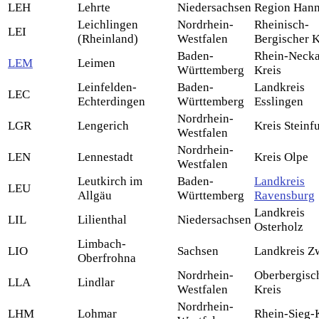
LEH
Lehrte
Niedersachsen
Region Han
Leichlingen
Nordrhein-
Rheinisch-
LEI
(Rheinland)
Westfalen
Bergischer K
Baden-
Rhein-Necka
LEM
Leimen
Württemberg
Kreis
Leinfelden-
Baden-
Landkreis
LEC
Echterdingen
Württemberg
Esslingen
Nordrhein-
LGR
Lengerich
Kreis Steinfu
Westfalen
Nordrhein-
LEN
Lennestadt
Kreis Olpe
Westfalen
Leutkirch im
Baden-
Landkreis
LEU
Allgäu
Württemberg
Ravensburg
Landkreis
LIL
Lilienthal
Niedersachsen
Osterholz
Limbach-
LIO
Sachsen
Landkreis Z
Oberfrohna
Nordrhein-
Oberbergisc
LLA
Lindlar
Westfalen
Kreis
Nordrhein-
LHM
Lohmar
Rhein-Sieg-