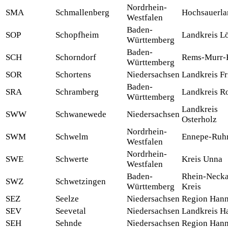
Nordrhein-
SMA
Schmallenberg
Hochsauerla
Westfalen
Baden-
SOP
Schopfheim
Landkreis L
Württemberg
Baden-
SCH
Schorndorf
Rems-Murr-
Württemberg
SOR
Schortens
Niedersachsen
Landkreis Fr
Baden-
SRA
Schramberg
Landkreis Ro
Württemberg
Landkreis
SWW
Schwanewede
Niedersachsen
Osterholz
Nordrhein-
SWM
Schwelm
Ennepe-Ruhr
Westfalen
Nordrhein-
SWE
Schwerte
Kreis Unna
Westfalen
Baden-
Rhein-Necka
SWZ
Schwetzingen
Württemberg
Kreis
SEZ
Seelze
Niedersachsen
Region Han
SEV
Seevetal
Niedersachsen
Landkreis H
SEH
Sehnde
Niedersachsen
Region Han