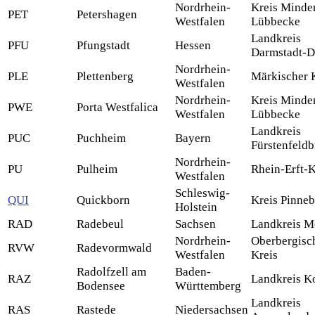
Nordrhein-
Kreis Minde
PET
Petershagen
Westfalen
Lübbecke
Landkreis
PFU
Pfungstadt
Hessen
Darmstadt-D
Nordrhein-
PLE
Plettenberg
Märkischer 
Westfalen
Nordrhein-
Kreis Minde
PWE
Porta Westfalica
Westfalen
Lübbecke
Landkreis
PUC
Puchheim
Bayern
Fürstenfeld
Nordrhein-
PU
Pulheim
Rhein-Erft-K
Westfalen
Schleswig-
QUI
Quickborn
Kreis Pinne
Holstein
RAD
Radebeul
Sachsen
Landkreis M
Nordrhein-
Oberbergisc
RVW
Radevormwald
Westfalen
Kreis
Radolfzell am
Baden-
RAZ
Landkreis K
Bodensee
Württemberg
Landkreis
RAS
Rastede
Niedersachsen