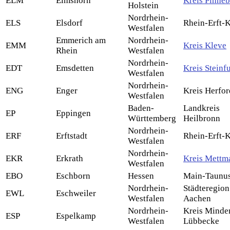
ELM
Elmshorn
Kreis Pinne
Holstein
Nordrhein-
ELS
Elsdorf
Rhein-Erft-K
Westfalen
Emmerich am
Nordrhein-
EMM
Kreis Kleve
Rhein
Westfalen
Nordrhein-
EDT
Emsdetten
Kreis Steinfu
Westfalen
Nordrhein-
ENG
Enger
Kreis Herfor
Westfalen
Baden-
Landkreis
EP
Eppingen
Württemberg
Heilbronn
Nordrhein-
ERF
Erftstadt
Rhein-Erft-K
Westfalen
Nordrhein-
EKR
Erkrath
Kreis Mettm
Westfalen
EBO
Eschborn
Hessen
Main-Taunus
Nordrhein-
Städteregion
EWL
Eschweiler
Westfalen
Aachen
Nordrhein-
Kreis Minde
ESP
Espelkamp
Westfalen
Lübbecke