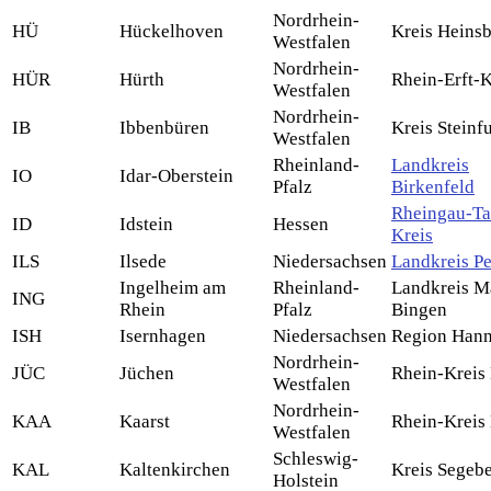
Nordrhein-
HÜ
Hückelhoven
Kreis Heins
Westfalen
Nordrhein-
HÜR
Hürth
Rhein-Erft-K
Westfalen
Nordrhein-
IB
Ibbenbüren
Kreis Steinfu
Westfalen
Rheinland-
Landkreis
IO
Idar-Oberstein
Pfalz
Birkenfeld
Rheingau-Ta
ID
Idstein
Hessen
Kreis
ILS
Ilsede
Niedersachsen
Landkreis P
Ingelheim am
Rheinland-
Landkreis M
ING
Rhein
Pfalz
Bingen
ISH
Isernhagen
Niedersachsen
Region Han
Nordrhein-
JÜC
Jüchen
Rhein-Kreis
Westfalen
Nordrhein-
KAA
Kaarst
Rhein-Kreis
Westfalen
Schleswig-
KAL
Kaltenkirchen
Kreis Segeb
Holstein