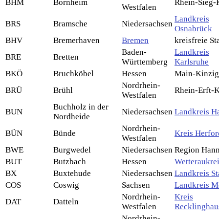
BHM
Bornheim
Rhein-Sieg-
Westfalen
Landkreis
BRS
Bramsche
Niedersachsen
Osnabrück
BHV
Bremerhaven
Bremen
kreisfreie St
Baden-
Landkreis
BRE
Bretten
Württemberg
Karlsruhe
BKÖ
Bruchköbel
Hessen
Main-Kinzig
Nordrhein-
BRÜ
Brühl
Rhein-Erft-K
Westfalen
Buchholz in der
BUN
Niedersachsen
Landkreis H
Nordheide
Nordrhein-
BÜN
Bünde
Kreis Herfor
Westfalen
BWE
Burgwedel
Niedersachsen
Region Han
BUT
Butzbach
Hessen
Wetteraukre
BX
Buxtehude
Niedersachsen
Landkreis S
COS
Coswig
Sachsen
Landkreis M
Nordrhein-
Kreis
DAT
Datteln
Westfalen
Recklinghau
Nordrhein-