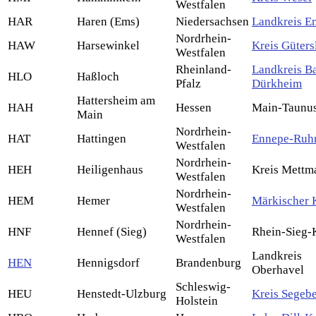
Westfalen
HAR
Haren (Ems)
Niedersachsen
Landkreis E
Nordrhein-
HAW
Harsewinkel
Kreis Güters
Westfalen
Rheinland-
Landkreis B
HLO
Haßloch
Pfalz
Dürkheim
Hattersheim am
HAH
Hessen
Main-Taunus
Main
Nordrhein-
HAT
Hattingen
Ennepe-Ruhr
Westfalen
Nordrhein-
HEH
Heiligenhaus
Kreis Mettm
Westfalen
Nordrhein-
HEM
Hemer
Märkischer 
Westfalen
Nordrhein-
HNF
Hennef (Sieg)
Rhein-Sieg-
Westfalen
Landkreis
HEN
Hennigsdorf
Brandenburg
Oberhavel
Schleswig-
HEU
Henstedt-Ulzburg
Kreis Segeb
Holstein