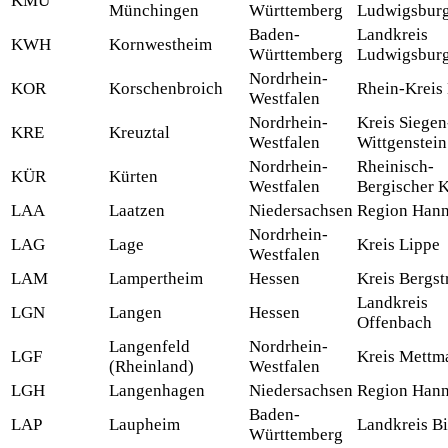
KMÜ
Münchingen
Württemberg
Ludwigsbur
Baden-
Landkreis
KWH
Kornwestheim
Württemberg
Ludwigsbur
Nordrhein-
KOR
Korschenbroich
Rhein-Kreis
Westfalen
Nordrhein-
Kreis Siegen
KRE
Kreuztal
Westfalen
Wittgenstein
Nordrhein-
Rheinisch-
KÜR
Kürten
Westfalen
Bergischer K
LAA
Laatzen
Niedersachsen
Region Han
Nordrhein-
LAG
Lage
Kreis Lippe
Westfalen
LAM
Lampertheim
Hessen
Kreis Bergst
Landkreis
LGN
Langen
Hessen
Offenbach
Langenfeld
Nordrhein-
LGF
Kreis Mettm
(Rheinland)
Westfalen
LGH
Langenhagen
Niedersachsen
Region Han
Baden-
LAP
Laupheim
Landkreis B
Württemberg