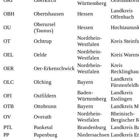
OKI
Oberkirch
Ortenaukrei
Württemberg
Landkreis
OBH
Obertshausen
Hessen
Offenbach
Oberursel
OU
Hessen
Hochtaunusk
(Taunus)
Nordrhein-
OT
Ochtrup
Kreis Steinfu
Westfalen
Nordrhein-
OEL
Oelde
Kreis Waren
Westfalen
Nordrhein-
Kreis
OER
Oer-Erkenschwick
Westfalen
Recklinghau
Landkreis
OLC
Olching
Bayern
Fürstenfeld
Baden-
Landkreis
OFI
Ostfildern
Württemberg
Esslingen
OTB
Ottobrunn
Bayern
Landkreis 
Nordrhein-
Rheinisch-
OV
Overath
Westfalen
Bergischer K
PTL
Panketal
Brandenburg
Landkreis B
PP
Papenburg
Niedersachsen
Landkreis E