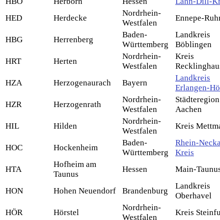
HBO
Herborn
Hessen
Lahn-Dill-Kr
Nordrhein-
HED
Herdecke
Ennepe-Ruhr
Westfalen
Baden-
Landkreis
HBG
Herrenberg
Württemberg
Böblingen
Nordrhein-
Kreis
HRT
Herten
Westfalen
Recklinghau
Landkreis
HZA
Herzogenaurach
Bayern
Erlangen-Hö
Nordrhein-
Städteregion
HZR
Herzogenrath
Westfalen
Aachen
Nordrhein-
HIL
Hilden
Kreis Mettm
Westfalen
Baden-
Rhein-Necka
HOC
Hockenheim
Württemberg
Kreis
Hofheim am
HTA
Hessen
Main-Taunus
Taunus
Landkreis
HON
Hohen Neuendorf
Brandenburg
Oberhavel
Nordrhein-
HÖR
Hörstel
Kreis Steinfu
Westfalen