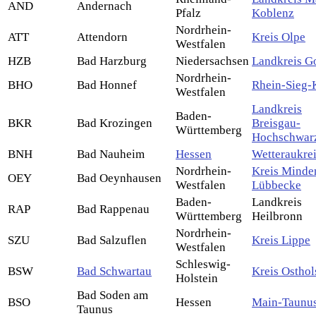
AND
Andernach
Pfalz
Koblenz
Nordrhein-
ATT
Attendorn
Kreis Olpe
Westfalen
HZB
Bad Harzburg
Niedersachsen
Landkreis G
Nordrhein-
BHO
Bad Honnef
Rhein-Sieg-
Westfalen
Landkreis
Baden-
BKR
Bad Krozingen
Breisgau-
Württemberg
Hochschwar
BNH
Bad Nauheim
Hessen
Wetteraukre
Nordrhein-
Kreis Minde
OEY
Bad Oeynhausen
Westfalen
Lübbecke
Baden-
Landkreis
RAP
Bad Rappenau
Württemberg
Heilbronn
Nordrhein-
SZU
Bad Salzuflen
Kreis Lippe
Westfalen
Schleswig-
BSW
Bad Schwartau
Kreis Osthol
Holstein
Bad Soden am
BSO
Hessen
Main-Taunus
Taunus