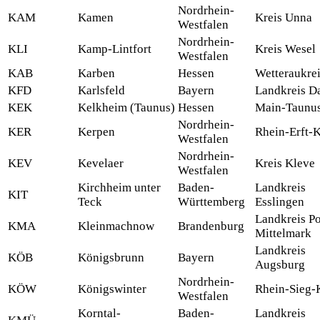
Nordrhein-
KAM
Kamen
Kreis Unna
Westfalen
Nordrhein-
KLI
Kamp-Lintfort
Kreis Wesel
Westfalen
KAB
Karben
Hessen
Wetteraukre
KFD
Karlsfeld
Bayern
Landkreis D
KEK
Kelkheim (Taunus)
Hessen
Main-Taunus
Nordrhein-
KER
Kerpen
Rhein-Erft-K
Westfalen
Nordrhein-
KEV
Kevelaer
Kreis Kleve
Westfalen
Kirchheim unter
Baden-
Landkreis
KIT
Teck
Württemberg
Esslingen
Landkreis P
KMA
Kleinmachnow
Brandenburg
Mittelmark
Landkreis
KÖB
Königsbrunn
Bayern
Augsburg
Nordrhein-
KÖW
Königswinter
Rhein-Sieg-
Westfalen
Korntal-
Baden-
Landkreis