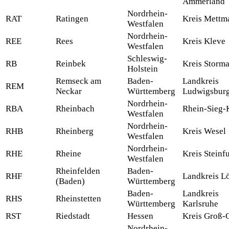
Ammerland
Nordrhein-
RAT
Ratingen
Kreis Mettm
Westfalen
Nordrhein-
REE
Rees
Kreis Kleve
Westfalen
Schleswig-
RB
Reinbek
Kreis Storm
Holstein
Remseck am
Baden-
Landkreis
REM
Neckar
Württemberg
Ludwigsbur
Nordrhein-
RBA
Rheinbach
Rhein-Sieg-
Westfalen
Nordrhein-
RHB
Rheinberg
Kreis Wesel
Westfalen
Nordrhein-
RHE
Rheine
Kreis Steinfu
Westfalen
Rheinfelden
Baden-
RHF
Landkreis L
(Baden)
Württemberg
Baden-
Landkreis
RHS
Rheinstetten
Württemberg
Karlsruhe
RST
Riedstadt
Hessen
Kreis Groß-
Nordrhein-