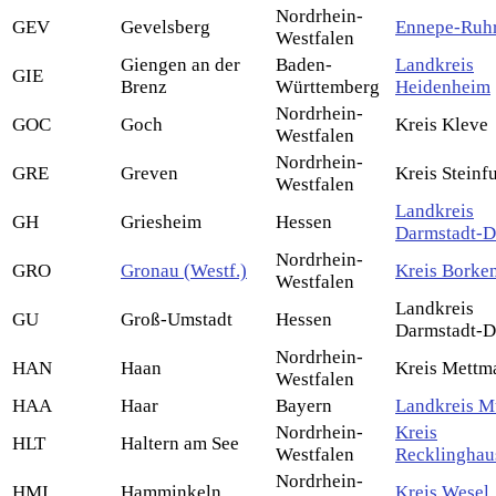
Nordrhein-
GEV
Gevelsberg
Ennepe-Ruhr
Westfalen
Giengen an der
Baden-
Landkreis
GIE
Brenz
Württemberg
Heidenheim
Nordrhein-
GOC
Goch
Kreis Kleve
Westfalen
Nordrhein-
GRE
Greven
Kreis Steinfu
Westfalen
Landkreis
GH
Griesheim
Hessen
Darmstadt-D
Nordrhein-
GRO
Gronau (Westf.)
Kreis Borke
Westfalen
Landkreis
GU
Groß-Umstadt
Hessen
Darmstadt-D
Nordrhein-
HAN
Haan
Kreis Mettm
Westfalen
HAA
Haar
Bayern
Landkreis 
Nordrhein-
Kreis
HLT
Haltern am See
Westfalen
Recklinghau
Nordrhein-
HMI
Hamminkeln
Kreis Wesel