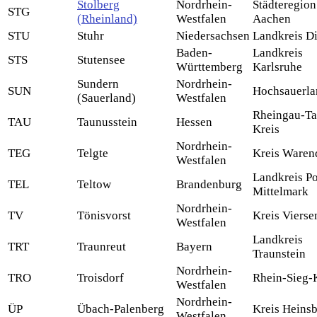
Stolberg
Nordrhein-
Städteregion
STG
(Rheinland)
Westfalen
Aachen
STU
Stuhr
Niedersachsen
Landkreis D
Baden-
Landkreis
STS
Stutensee
Württemberg
Karlsruhe
Sundern
Nordrhein-
SUN
Hochsauerla
(Sauerland)
Westfalen
Rheingau-Ta
TAU
Taunusstein
Hessen
Kreis
Nordrhein-
TEG
Telgte
Kreis Waren
Westfalen
Landkreis P
TEL
Teltow
Brandenburg
Mittelmark
Nordrhein-
TV
Tönisvorst
Kreis Vierse
Westfalen
Landkreis
TRT
Traunreut
Bayern
Traunstein
Nordrhein-
TRO
Troisdorf
Rhein-Sieg-
Westfalen
Nordrhein-
ÜP
Übach-Palenberg
Kreis Heins
Westfalen