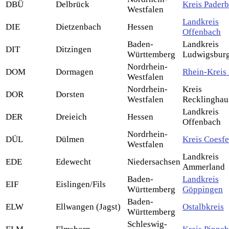
DBÜ
Delbrück
Kreis Pader
Westfalen
Landkreis
DIE
Dietzenbach
Hessen
Offenbach
Baden-
Landkreis
DIT
Ditzingen
Württemberg
Ludwigsbur
Nordrhein-
DOM
Dormagen
Rhein-Kreis
Westfalen
Nordrhein-
Kreis
DOR
Dorsten
Westfalen
Recklinghau
Landkreis
DER
Dreieich
Hessen
Offenbach
Nordrhein-
DÜL
Dülmen
Kreis Coesfe
Westfalen
Landkreis
EDE
Edewecht
Niedersachsen
Ammerland
Baden-
Landkreis
EIF
Eislingen/Fils
Württemberg
Göppingen
Baden-
ELW
Ellwangen (Jagst)
Ostalbkreis
Württemberg
Schleswig-