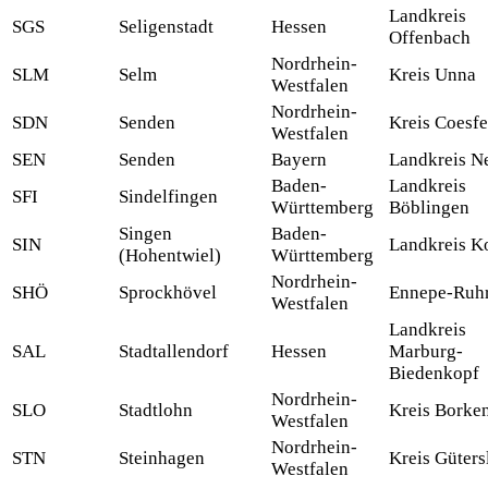
Landkreis
SGS
Seligenstadt
Hessen
Offenbach
Nordrhein-
SLM
Selm
Kreis Unna
Westfalen
Nordrhein-
SDN
Senden
Kreis Coesfe
Westfalen
SEN
Senden
Bayern
Landkreis N
Baden-
Landkreis
SFI
Sindelfingen
Württemberg
Böblingen
Singen
Baden-
SIN
Landkreis K
(Hohentwiel)
Württemberg
Nordrhein-
SHÖ
Sprockhövel
Ennepe-Ruhr
Westfalen
Landkreis
SAL
Stadtallendorf
Hessen
Marburg-
Biedenkopf
Nordrhein-
SLO
Stadtlohn
Kreis Borke
Westfalen
Nordrhein-
STN
Steinhagen
Kreis Güters
Westfalen