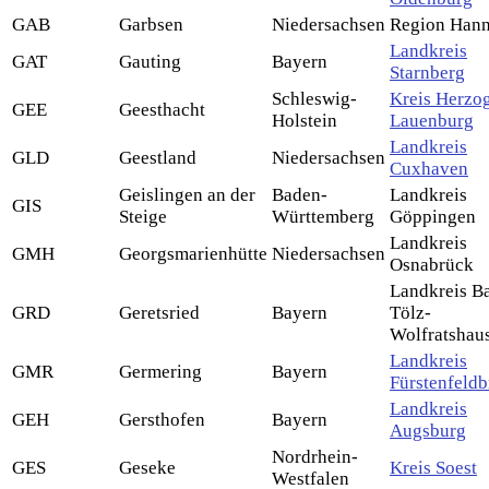
GAB
Garbsen
Niedersachsen
Region Han
Landkreis
GAT
Gauting
Bayern
Starnberg
Schleswig-
Kreis Herzo
GEE
Geesthacht
Holstein
Lauenburg
Landkreis
GLD
Geestland
Niedersachsen
Cuxhaven
Geislingen an der
Baden-
Landkreis
GIS
Steige
Württemberg
Göppingen
Landkreis
GMH
Georgsmarienhütte
Niedersachsen
Osnabrück
Landkreis B
GRD
Geretsried
Bayern
Tölz-
Wolfratshau
Landkreis
GMR
Germering
Bayern
Fürstenfeld
Landkreis
GEH
Gersthofen
Bayern
Augsburg
Nordrhein-
GES
Geseke
Kreis Soest
Westfalen