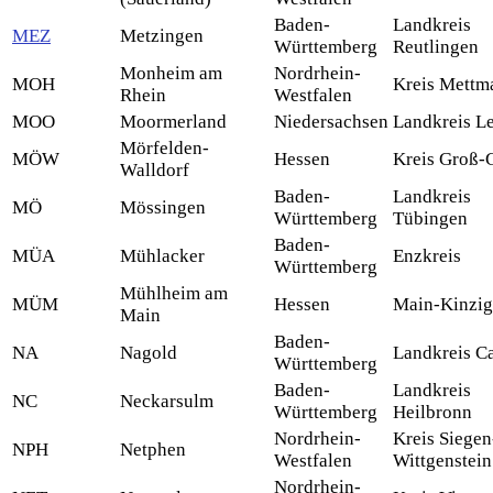
Baden-
Landkreis
MEZ
Metzingen
Württemberg
Reutlingen
Monheim am
Nordrhein-
MOH
Kreis Mettm
Rhein
Westfalen
MOO
Moormerland
Niedersachsen
Landkreis L
Mörfelden-
MÖW
Hessen
Kreis Groß-
Walldorf
Baden-
Landkreis
MÖ
Mössingen
Württemberg
Tübingen
Baden-
MÜA
Mühlacker
Enzkreis
Württemberg
Mühlheim am
MÜM
Hessen
Main-Kinzig
Main
Baden-
NA
Nagold
Landkreis C
Württemberg
Baden-
Landkreis
NC
Neckarsulm
Württemberg
Heilbronn
Nordrhein-
Kreis Siegen
NPH
Netphen
Westfalen
Wittgenstein
Nordrhein-