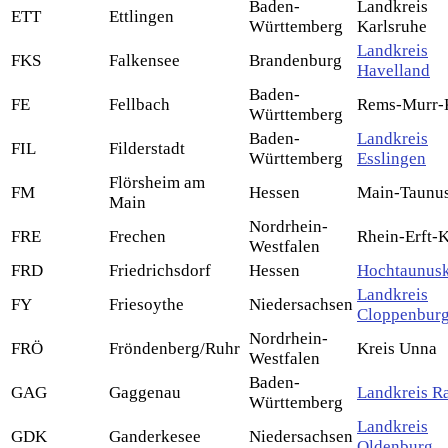
Baden-
Landkreis
ETT
Ettlingen
Württemberg
Karlsruhe
Landkreis
FKS
Falkensee
Brandenburg
Havelland
Baden-
FE
Fellbach
Rems-Murr-
Württemberg
Baden-
Landkreis
FIL
Filderstadt
Württemberg
Esslingen
Flörsheim am
FM
Hessen
Main-Taunus
Main
Nordrhein-
FRE
Frechen
Rhein-Erft-K
Westfalen
FRD
Friedrichsdorf
Hessen
Hochtaunusk
Landkreis
FY
Friesoythe
Niedersachsen
Cloppenbur
Nordrhein-
FRÖ
Fröndenberg/Ruhr
Kreis Unna
Westfalen
Baden-
GAG
Gaggenau
Landkreis Ra
Württemberg
Landkreis
GDK
Ganderkesee
Niedersachsen
Oldenburg