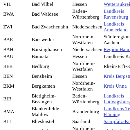
VIL
Bad Vilbel
Hessen
Wetteraukre
Baden-
Landkreis
BWA
Bad Waldsee
Württemberg
Ravensburg
Landkreis
ZWI
Bad Zwischenahn
Niedersachsen
Ammerland
Nordrhein-
Städteregion
BAE
Baesweiler
Westfalen
Aachen
BAH
Barsinghausen
Niedersachsen
Region Han
BAU
Baunatal
Hessen
Landkreis K
Nordrhein-
BEB
Bedburg
Rhein-Erft-K
Westfalen
BEN
Bensheim
Hessen
Kreis Bergst
Nordrhein-
BKM
Bergkamen
Kreis Unna
Westfalen
Bietigheim-
Baden-
Landkreis
BIB
Bissingen
Württemberg
Ludwigsbur
Blankenfelde-
Landkreis T
BMA
Brandenburg
Mahlow
Fläming
BLI
Blieskastel
Saarland
Saarpfalz-Kr
Nordrhein-