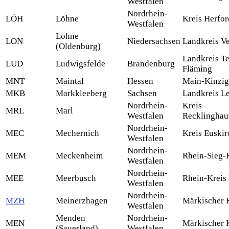
Westfalen
Nordrhein-
LÖH
Löhne
Kreis Herfor
Westfalen
Lohne
LON
Niedersachsen
Landkreis V
(Oldenburg)
Landkreis T
LUD
Ludwigsfelde
Brandenburg
Fläming
MNT
Maintal
Hessen
Main-Kinzig
MKB
Markkleeberg
Sachsen
Landkreis L
Nordrhein-
Kreis
MRL
Marl
Westfalen
Recklinghau
Nordrhein-
MEC
Mechernich
Kreis Euski
Westfalen
Nordrhein-
MEM
Meckenheim
Rhein-Sieg-
Westfalen
Nordrhein-
MEE
Meerbusch
Rhein-Kreis
Westfalen
Nordrhein-
MZH
Meinerzhagen
Märkischer 
Westfalen
Menden
Nordrhein-
MEN
Märkischer 
(Sauerland)
Westfalen