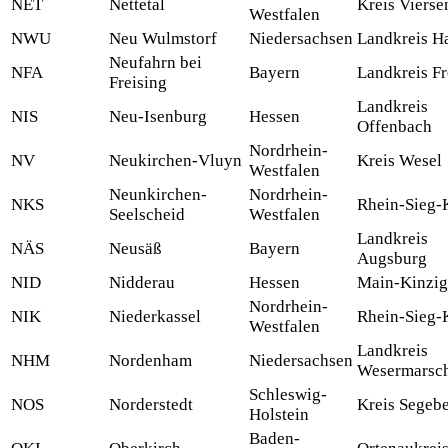
NET
Nettetal
Kreis Vierse
Westfalen
NWU
Neu Wulmstorf
Niedersachsen
Landkreis H
Neufahrn bei
NFA
Bayern
Landkreis Fr
Freising
Landkreis
NIS
Neu-Isenburg
Hessen
Offenbach
Nordrhein-
NV
Neukirchen-Vluyn
Kreis Wesel
Westfalen
Neunkirchen-
Nordrhein-
NKS
Rhein-Sieg-
Seelscheid
Westfalen
Landkreis
NÄS
Neusäß
Bayern
Augsburg
NID
Nidderau
Hessen
Main-Kinzig
Nordrhein-
NIK
Niederkassel
Rhein-Sieg-
Westfalen
Landkreis
NHM
Nordenham
Niedersachsen
Wesermarsc
Schleswig-
NOS
Norderstedt
Kreis Segeb
Holstein
Baden-