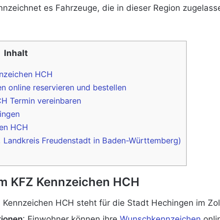
nnzeichnet es Fahrzeuge, die in dieser Region zugelasse
Inhalt
nnzeichen HCH
online reservieren und bestellen
CH Termin vereinbaren
ingen
hen HCH
s, Landkreis Freudenstadt in Baden-Württemberg)
zum KFZ Kennzeichen HCH
 Kennzeichen HCH steht für die Stadt Hechingen im Zo
tionen
: Einwohner können ihre
Wunschkennzeichen
onli