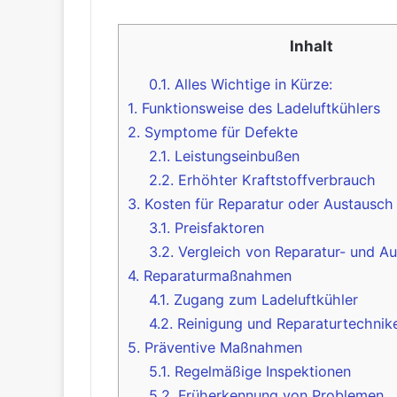
Inhalt
0.1.
Alles Wichtige in Kürze:
1.
Funktionsweise des Ladeluftkühlers
2.
Symptome für Defekte
2.1.
Leistungseinbußen
2.2.
Erhöhter Kraftstoffverbrauch
3.
Kosten für Reparatur oder Austausch
3.1.
Preisfaktoren
3.2.
Vergleich von Reparatur- und A
4.
Reparaturmaßnahmen
4.1.
Zugang zum Ladeluftkühler
4.2.
Reinigung und Reparaturtechnik
5.
Präventive Maßnahmen
5.1.
Regelmäßige Inspektionen
5.2.
Früherkennung von Problemen