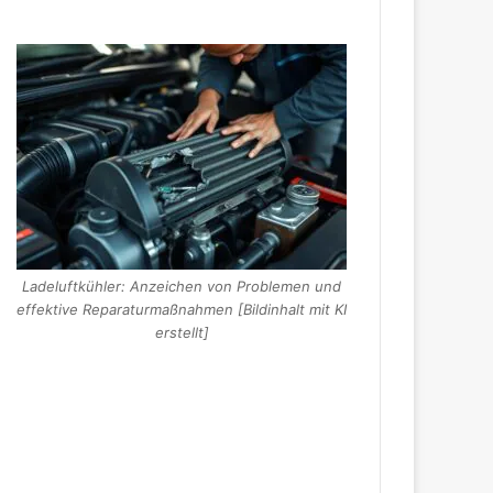
Ladeluftkühler: Anzeichen von Problemen und
effektive Reparaturmaßnahmen [Bildinhalt mit KI
erstellt]