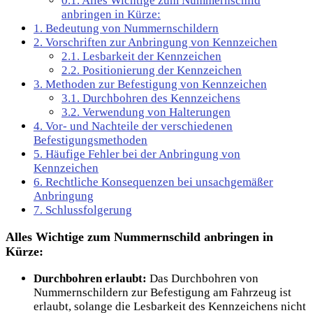
0.1.
Alles Wichtige zum Nummernschild
anbringen in Kürze:
1.
Bedeutung von Nummernschildern
2.
Vorschriften zur Anbringung von Kennzeichen
2.1.
Lesbarkeit der Kennzeichen
2.2.
Positionierung der Kennzeichen
3.
Methoden zur Befestigung von Kennzeichen
3.1.
Durchbohren des Kennzeichens
3.2.
Verwendung von Halterungen
4.
Vor- und Nachteile der verschiedenen
Befestigungsmethoden
5.
Häufige Fehler bei der Anbringung von
Kennzeichen
6.
Rechtliche Konsequenzen bei unsachgemäßer
Anbringung
7.
Schlussfolgerung
Alles Wichtige zum Nummernschild anbringen in
Kürze:
Durchbohren erlaubt:
Das Durchbohren von
Nummernschildern zur Befestigung am Fahrzeug ist
erlaubt, solange die Lesbarkeit des Kennzeichens nicht